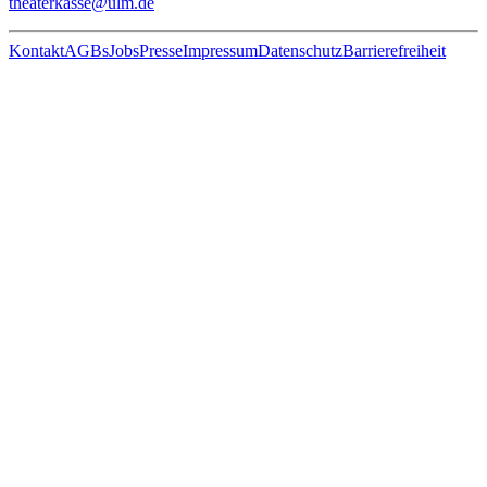
theaterkasse@ulm.de
Kontakt
AGBs
Jobs
Presse
Impressum
Datenschutz
Barrierefreiheit