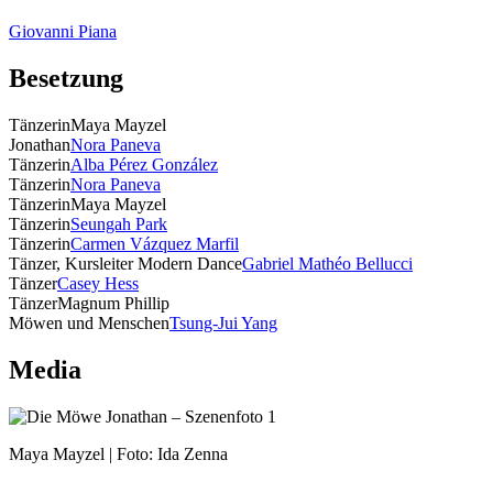
Giovanni Piana
Besetzung
Tänzerin
Maya Mayzel
Jonathan
Nora Paneva
Tänzerin
Alba Pérez González
Tänzerin
Nora Paneva
Tänzerin
Maya Mayzel
Tänzerin
Seungah Park
Tänzerin
Carmen Vázquez Marfil
Tänzer, Kursleiter Modern Dance
Gabriel Mathéo Bellucci
Tänzer
Casey Hess
Tänzer
Magnum Phillip
Möwen und Menschen
Tsung-Jui Yang
Media
Maya Mayzel | Foto: Ida Zenna