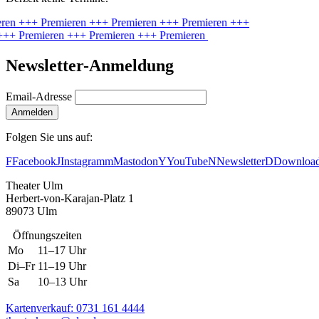
eren
+++ Premieren
+++ Premieren
+++ Premieren
+++
++ Premieren
+++ Premieren
+++ Premieren
Newsletter-Anmeldung
Email-Adresse
Anmelden
Folgen Sie uns auf:
F
Facebook
J
Instagram
m
Mastodon
Y
YouTube
N
Newsletter
D
Downloa
Theater Ulm
Herbert-von-Karajan-Platz 1
89073 Ulm
Öffnungszeiten
Mo
11–17 Uhr
Di–Fr
11–19 Uhr
Sa
10–13 Uhr
Kartenverkauf: 0731 161 4444