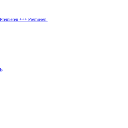
emieren
+++ Premieren
ds