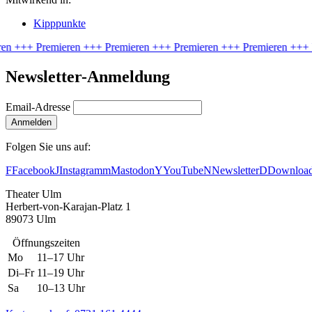
Kipppunkte
+++ Premieren
+++ Premieren
+++ Premieren
+++ Premieren
+++ Pr
Newsletter-Anmeldung
Email-Adresse
Anmelden
Folgen Sie uns auf:
F
Facebook
J
Instagram
m
Mastodon
Y
YouTube
N
Newsletter
D
Downloa
Theater Ulm
Herbert-von-Karajan-Platz 1
89073 Ulm
Öffnungszeiten
Mo
11–17 Uhr
Di–Fr
11–19 Uhr
Sa
10–13 Uhr