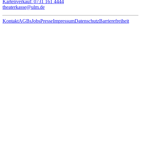
Kartenverkauf: 0731 161 4444
theaterkasse@ulm.de
Kontakt
AGBs
Jobs
Presse
Impressum
Datenschutz
Barrierefreiheit