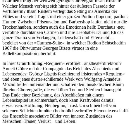
»Carmen« fragt der weltweit gefragte Choreograf Ihsan Rustem:
Welcher Mensch verbirgt sich hinter der äußeren Fassade der
Verführerin? Ihsan Rustem verlegt das Setting ins Amerika der
Fifties und vereint Tragik mit einer großen Portion Popcorn, pardon:
Humor. Zwischen Friseursalon und Barbershop laufen nicht nur die
Trockenhauben, sondern auch die Emotionen heiß: Durchaus ›neu
verföhnt‹ durchtanzen Carmen und ihre Liebhaber DJ und Eli das
ganze Drama von Verlangen, Leidenschaft und Eifersucht –
begleitet von der »Carmen-Suite«, in welcher Rodion Schtschedrin
1967 die Ohrwürmer Georges Bizets virtuos in eine
Ballettkomposition überführt.
In ihrer Uraufführung »Requiem« eröffnet Tanztheaterdirektorin
Annett Göhre mit der Compagnie das Reich des Abschieds und
Lebensendes: György Ligetis faszinierend irisierendes »Requiem«
und eben jenes düster-schillernde Werk von Wolfgang Amadeus
Mozart treffen aufeinander und schaffen den musikalischen Raum
für eine Choreografie, die weit über Tod und Sterben hinausgeht.
Das Ende einer Beziehung, das Abschließen mit einem
Lebenskapitel ist schmerzhaft, doch kann Kraftvolles daraus
erwachsen: Hoffnung, Neubeginn, Trost. Umschmeichelt von
seidenen Schichten inmitten bedrohlich-schroffer Elemente erschafft
das Ensemble assoziative Bilder von inneren Zuständen des
Menschen: Trauer, Verlust – und Leben!