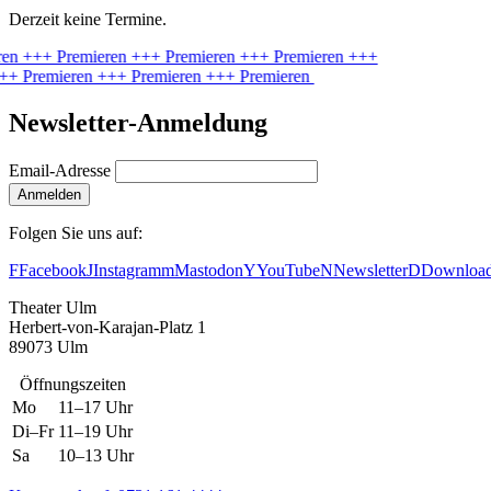
Derzeit keine Termine.
ren
+++ Premieren
+++ Premieren
+++ Premieren
+++
++ Premieren
+++ Premieren
+++ Premieren
Newsletter-Anmeldung
Email-Adresse
Anmelden
Folgen Sie uns auf:
F
Facebook
J
Instagram
m
Mastodon
Y
YouTube
N
Newsletter
D
Downloa
Theater Ulm
Herbert-von-Karajan-Platz 1
89073 Ulm
Öffnungszeiten
Mo
11–17 Uhr
Di–Fr
11–19 Uhr
Sa
10–13 Uhr