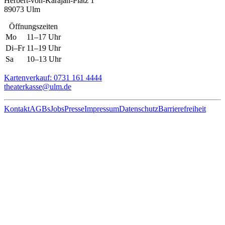
Herbert-von-Karajan-Platz 1
89073 Ulm
Öffnungszeiten
Mo
11–17 Uhr
Di–Fr
11–19 Uhr
Sa
10–13 Uhr
Kartenverkauf: 0731 161 4444
theaterkasse@ulm.de
Kontakt
AGBs
Jobs
Presse
Impressum
Datenschutz
Barrierefreiheit