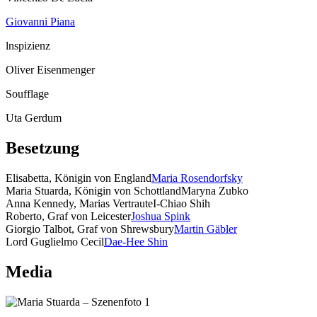
Giovanni Piana
lnspizienz
Oliver Eisenmenger
Soufflage
Uta Gerdum
Besetzung
Elisabetta, Königin von England
Maria Rosendorfsky
Maria Stuarda, Königin von Schottland
Maryna Zubko
Anna Kennedy, Marias Vertraute
I-Chiao Shih
Roberto, Graf von Leicester
Joshua Spink
Giorgio Talbot, Graf von Shrewsbury
Martin Gäbler
Lord Guglielmo Cecil
Dae-Hee Shin
Media