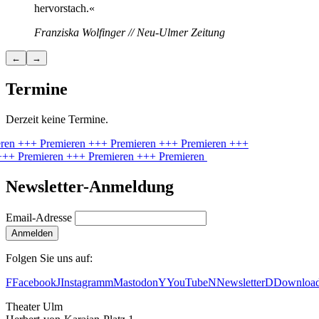
hervorstach.«
Franziska Wolfinger // Neu-Ulmer Zeitung
←
→
Termine
Derzeit keine Termine.
ren
+++ Premieren
+++ Premieren
+++ Premieren
+++
++ Premieren
+++ Premieren
+++ Premieren
Newsletter-Anmeldung
Email-Adresse
Anmelden
Folgen Sie uns auf:
F
Facebook
J
Instagram
m
Mastodon
Y
YouTube
N
Newsletter
D
Downloa
Theater Ulm