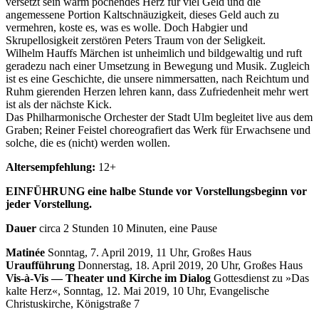
versetzt sein warm pochendes Herz für viel Geld und die
angemessene Portion Kaltschnäuzigkeit, dieses Geld auch zu
vermehren, koste es, was es wolle. Doch Habgier und
Skrupellosigkeit zerstören Peters Traum von der Seligkeit.
Wilhelm Hauffs Märchen ist unheimlich und bildgewaltig und ruft
geradezu nach einer Umsetzung in Bewegung und Musik. Zugleich
ist es eine Geschichte, die unsere nimmersatten, nach Reichtum und
Ruhm gierenden Herzen lehren kann, dass Zufriedenheit mehr wert
ist als der nächste Kick.
Das Philharmonische Orchester der Stadt Ulm begleitet live aus dem
Graben; Reiner Feistel choreografiert das Werk für Erwachsene und
solche, die es (nicht) werden wollen.
Altersempfehlung:
12+
EINFÜHRUNG eine halbe Stunde vor Vorstellungsbeginn vor
jeder Vorstellung.
Dauer
circa 2 Stunden 10 Minuten, eine Pause
Matinée
Sonntag, 7. April 2019, 11 Uhr, Großes Haus
Uraufführung
Donnerstag, 18. April 2019, 20 Uhr, Großes Haus
Vis-à-Vis — Theater und Kirche im Dialog
Gottesdienst zu »Das
kalte Herz«, Sonntag, 12. Mai 2019, 10 Uhr, Evangelische
Christuskirche, Königstraße 7