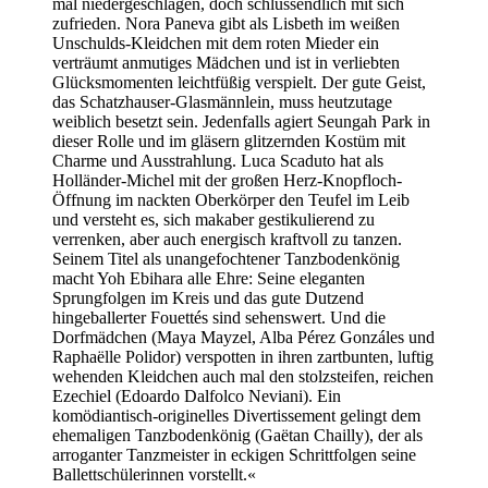
mal niedergeschlagen, doch schlussendlich mit sich
zufrieden. Nora Paneva gibt als Lisbeth im weißen
Unschulds-Kleidchen mit dem roten Mieder ein
verträumt anmutiges Mädchen und ist in verliebten
Glücksmomenten leichtfüßig verspielt. Der gute Geist,
das Schatzhauser-Glasmännlein, muss heutzutage
weiblich besetzt sein. Jedenfalls agiert Seungah Park in
dieser Rolle und im gläsern glitzernden Kostüm mit
Charme und Ausstrahlung. Luca Scaduto hat als
Holländer-Michel mit der großen Herz-Knopfloch-
Öffnung im nackten Oberkörper den Teufel im Leib
und versteht es, sich makaber gestikulierend zu
verrenken, aber auch energisch kraftvoll zu tanzen.
Seinem Titel als unangefochtener Tanzbodenkönig
macht Yoh Ebihara alle Ehre: Seine eleganten
Sprungfolgen im Kreis und das gute Dutzend
hingeballerter Fouettés sind sehenswert. Und die
Dorfmädchen (Maya Mayzel, Alba Pérez Gonzáles und
Raphaëlle Polidor) verspotten in ihren zartbunten, luftig
wehenden Kleidchen auch mal den stolzsteifen, reichen
Ezechiel (Edoardo Dalfolco Neviani). Ein
komödiantisch-originelles Divertissement gelingt dem
ehemaligen Tanzbodenkönig (Gaëtan Chailly), der als
arroganter Tanzmeister in eckigen Schrittfolgen seine
Ballettschülerinnen vorstellt.«