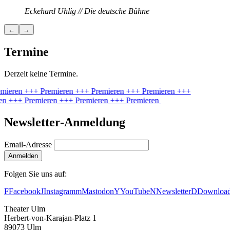
Eckehard Uhlig // Die deutsche Bühne
←
→
Termine
Derzeit keine Termine.
mieren
+++ Premieren
+++ Premieren
+++ Premieren
+++
en
+++ Premieren
+++ Premieren
+++ Premieren
Newsletter-Anmeldung
Email-Adresse
Anmelden
Folgen Sie uns auf:
F
Facebook
J
Instagram
m
Mastodon
Y
YouTube
N
Newsletter
D
Downloa
Theater Ulm
Herbert-von-Karajan-Platz 1
89073 Ulm