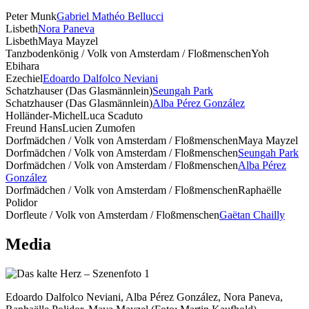
Peter Munk
Gabriel Mathéo Bellucci
Lisbeth
Nora Paneva
Lisbeth
Maya Mayzel
Tanzbodenkönig / Volk von Amsterdam / Floßmenschen
Yoh
Ebihara
Ezechiel
Edoardo Dalfolco Neviani
Schatzhauser (Das Glasmännlein)
Seungah Park
Schatzhauser (Das Glasmännlein)
Alba Pérez González
Holländer-Michel
Luca Scaduto
Freund Hans
Lucien Zumofen
Dorfmädchen / Volk von Amsterdam / Floßmenschen
Maya Mayzel
Dorfmädchen / Volk von Amsterdam / Floßmenschen
Seungah Park
Dorfmädchen / Volk von Amsterdam / Floßmenschen
Alba Pérez
González
Dorfmädchen / Volk von Amsterdam / Floßmenschen
Raphaëlle
Polidor
Dorfleute / Volk von Amsterdam / Floßmenschen
Gaëtan Chailly
Media
Edoardo Dalfolco Neviani, Alba Pérez González, Nora Paneva,