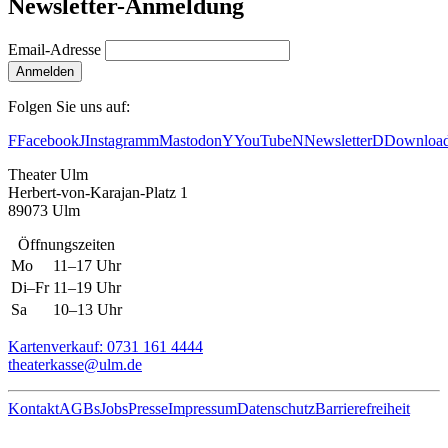
Newsletter-Anmeldung
Email-Adresse
Anmelden
Folgen Sie uns auf:
F
Facebook
J
Instagram
m
Mastodon
Y
YouTube
N
Newsletter
D
Downloa
Theater Ulm
Herbert-von-Karajan-Platz 1
89073 Ulm
Öffnungszeiten
Mo
11–17 Uhr
Di–Fr
11–19 Uhr
Sa
10–13 Uhr
Kartenverkauf: 0731 161 4444
theaterkasse@ulm.de
Kontakt
AGBs
Jobs
Presse
Impressum
Datenschutz
Barrierefreiheit