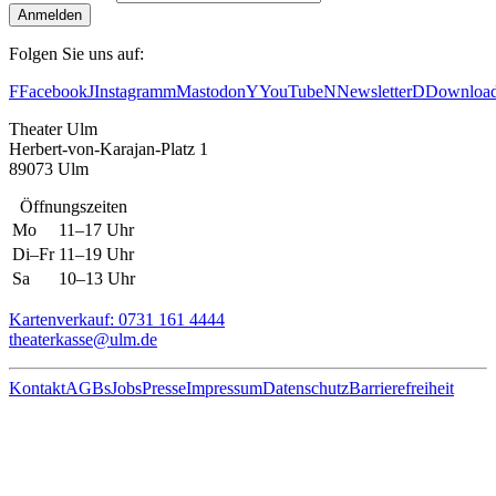
Anmelden
Folgen Sie uns auf:
F
Facebook
J
Instagram
m
Mastodon
Y
YouTube
N
Newsletter
D
Downloa
Theater Ulm
Herbert-von-Karajan-Platz 1
89073 Ulm
Öffnungszeiten
Mo
11–17 Uhr
Di–Fr
11–19 Uhr
Sa
10–13 Uhr
Kartenverkauf: 0731 161 4444
theaterkasse@ulm.de
Kontakt
AGBs
Jobs
Presse
Impressum
Datenschutz
Barrierefreiheit