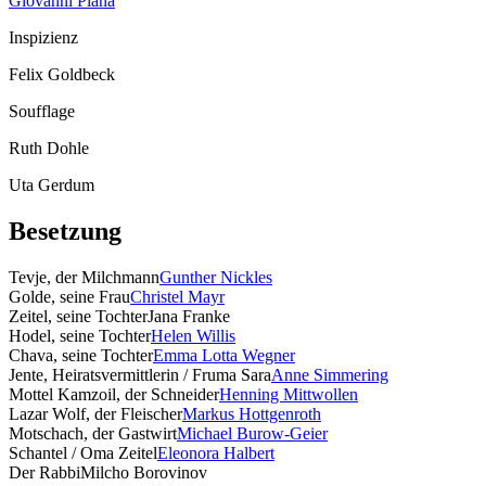
Giovanni Piana
Inspizienz
Felix Goldbeck
Soufflage
Ruth Dohle
Uta Gerdum
Besetzung
Tevje, der Milchmann
Gunther Nickles
Golde, seine Frau
Christel Mayr
Zeitel, seine Tochter
Jana Franke
Hodel, seine Tochter
Helen Willis
Chava, seine Tochter
Emma Lotta Wegner
Jente, Heiratsvermittlerin / Fruma Sara
Anne Simmering
Mottel Kamzoil, der Schneider
Henning Mittwollen
Lazar Wolf, der Fleischer
Markus Hottgenroth
Motschach, der Gastwirt
Michael Burow-Geier
Schantel / Oma Zeitel
Eleonora Halbert
Der Rabbi
Milcho Borovinov