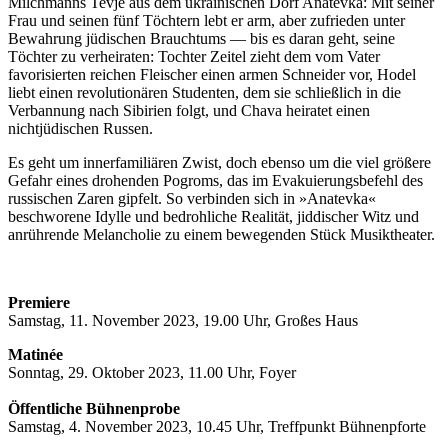
Milchmanns Tevje aus dem ukrainischen Dorf Anatevka: Mit seiner
Frau und seinen fünf Töchtern lebt er arm, aber zufrieden unter
Bewahrung jüdischen Brauchtums — bis es daran geht, seine
Töchter zu verheiraten: Tochter Zeitel zieht dem vom Vater
favorisierten reichen Fleischer einen armen Schneider vor, Hodel
liebt einen revolutionären Studenten, dem sie schließlich in die
Verbannung nach Sibirien folgt, und Chava heiratet einen
nichtjüdischen Russen.
Es geht um innerfamiliären Zwist, doch ebenso um die viel größere
Gefahr eines drohenden Pogroms, das im Evakuierungsbefehl des
russischen Zaren gipfelt. So verbinden sich in »Anatevka«
beschworene Idylle und bedrohliche Realität, jiddischer Witz und
anrührende Melancholie zu einem bewegenden Stück Musiktheater.
Premiere
Samstag, 11. November 2023, 19.00 Uhr, Großes Haus
Matinée
Sonntag, 29. Oktober 2023, 11.00 Uhr, Foyer
Öffentliche Bühnenprobe
Samstag, 4. November 2023, 10.45 Uhr, Treffpunkt Bühnenpforte