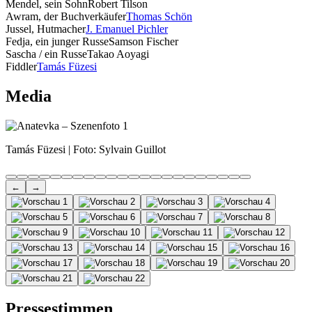
Mendel, sein Sohn
Robert Tilson
Awram, der Buchverkäufer
Thomas Schön
Jussel, Hutmacher
J. Emanuel Pichler
Fedja, ein junger Russe
Samson Fischer
Sascha / ein Russe
Takao Aoyagi
Fiddler
Tamás Füzesi
Media
Tamás Füzesi | Foto: Sylvain Guillot
←
→
Pressestimmen