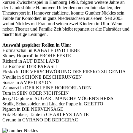
kurzen Zwischenspiel in Hamburg 1998, folgten weitere Jahre an
der Landesbühne Hannover. Unter dem neuen Intendanten, der
Theatersport in Hannover etablierte, konnte Gunther Nickles sein
Faible für Komödien in ganz Niedersachsen ausleben. Seit 2003
wohnt Nickles mit Frau und seinen zwei Kindern in Ulm. Wenn
neben Theater und Familie Zeit bleibt repariert er alte Fahrräder und
macht lustige Lesungen.
Auswahl gespielter Rollen in Ulm:
Hofmarschall in KABALE UND LIEBE
Sidney Hopcroft in FROHE FESTE
Richard in AUF DEM LAND
La Roche in DER PARASIT
Fiesko in DIE VERSCHWÖRUNG DES FIESKO ZU GENUA
Neville in SCHÖNE BESCHERUNGEN
Sosias in AMPHITRYON
Zahnarzt in DER KLEINE HORRORLADEN
Tura in SEIN ODER NICHTSEIN
Jerry/ Daphne in SUGAR - MANCHE MÖGEN'S HEISS
Srulik, Schauspieler, mit Lina der Puppe in GHETTO
Pignon in DIE NERVENSÄGE
Fritz Babbels, Tante in CHARLEYS TANTE
Cyrano in CYRANO DE BERGERAC