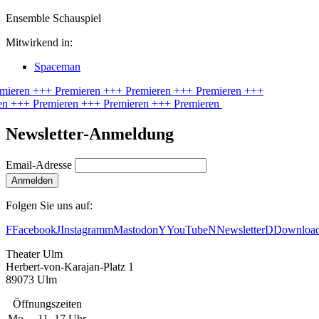
Ensemble Schauspiel
Mitwirkend in:
Spaceman
mieren
+++ Premieren
+++ Premieren
+++ Premieren
+++
en
+++ Premieren
+++ Premieren
+++ Premieren
Newsletter-Anmeldung
Email-Adresse
Anmelden
Folgen Sie uns auf:
F
Facebook
J
Instagram
m
Mastodon
Y
YouTube
N
Newsletter
D
Downloa
Theater Ulm
Herbert-von-Karajan-Platz 1
89073 Ulm
Öffnungszeiten
Mo
11–17 Uhr