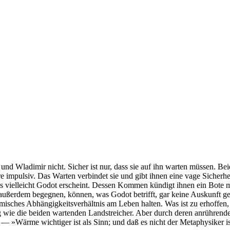
 und Wladimir nicht. Sicher ist nur, dass sie auf ihn warten müssen. 
dere impulsiv. Das Warten verbindet sie und gibt ihnen eine vage Sicher
is vielleicht Godot erscheint. Dessen Kommen kündigt ihnen ein Bote m
ußerdem begegnen, können, was Godot betrifft, gar keine Auskunft geb
isches Abhängigkeitsverhältnis am Leben halten. Was ist zu erhoffen, z
 wie die beiden wartenden Landstreicher. Aber durch deren anrührende
— »Wärme wichtiger ist als Sinn; und daß es nicht der Metaphysiker ist,