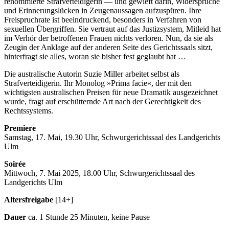
renommierte Strafverteidigerin — und gewieft darin, Widersprüche
und Erinnerungslücken in Zeugenaussagen aufzuspüren. Ihre
Freispruchrate ist beeindruckend, besonders in Verfahren von
sexuellen Übergriffen. Sie vertraut auf das Justizsystem, Mitleid hat
im Verhör der betroffenen Frauen nichts verloren. Nun, da sie als
Zeugin der Anklage auf der anderen Seite des Gerichtssaals sitzt,
hinterfragt sie alles, woran sie bisher fest geglaubt hat …
Die australische Autorin Suzie Miller arbeitet selbst als
Strafverteidigerin. Ihr Monolog »Prima facie«, der mit den
wichtigsten australischen Preisen für neue Dramatik ausgezeichnet
wurde, fragt auf erschütternde Art nach der Gerechtigkeit des
Rechtssystems.
Premiere
Samstag, 17. Mai, 19.30 Uhr, Schwurgerichtssaal des Landgerichts
Ulm
Soirée
Mittwoch, 7. Mai 2025, 18.00 Uhr, Schwurgerichtssaal des
Landgerichts Ulm
Altersfreigabe
[14+]
Dauer
ca. 1 Stunde 25 Minuten, keine Pause