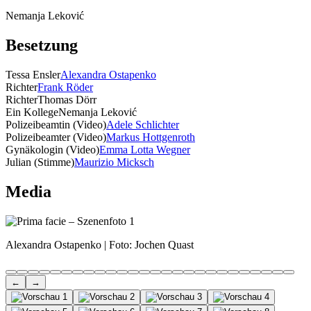
Nemanja Leković
Besetzung
Tessa Ensler
Alexandra Ostapenko
Richter
Frank Röder
Richter
Thomas Dörr
Ein Kollege
Nemanja Leković
Polizeibeamtin (Video)
Adele Schlichter
Polizeibeamter (Video)
Markus Hottgenroth
Gynäkologin (Video)
Emma Lotta Wegner
Julian (Stimme)
Maurizio Micksch
Media
Alexandra Ostapenko | Foto: Jochen Quast
←
→