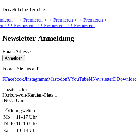
Derzeit keine Termine.
mieren
+++ Premieren
+++ Premieren
+++ Premieren
+++
en
+++ Premieren
+++ Premieren
+++ Premieren
Newsletter-Anmeldung
Email-Adresse
Anmelden
Folgen Sie uns auf:
F
Facebook
J
Instagram
m
Mastodon
Y
YouTube
N
Newsletter
D
Downloa
Theater Ulm
Herbert-von-Karajan-Platz 1
89073 Ulm
Öffnungszeiten
Mo
11–17 Uhr
Di–Fr
11–19 Uhr
Sa
10–13 Uhr