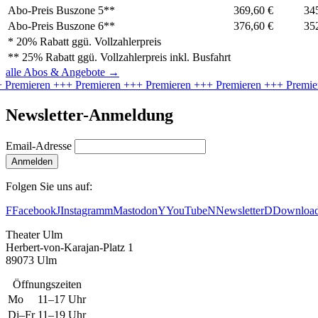
Abo-Preis Buszone 5**
369,60 €
34
Abo-Preis Buszone 6**
376,60 €
35
* 20% Rabatt ggü. Vollzahlerpreis
** 25% Rabatt ggü. Vollzahlerpreis inkl. Busfahrt
alle Abos & Angebote
→
remieren
+++ Premieren
+++ Premieren
+++ Premieren
+++ Premiere
Newsletter-Anmeldung
Email-Adresse
Anmelden
Folgen Sie uns auf:
F
Facebook
J
Instagram
m
Mastodon
Y
YouTube
N
Newsletter
D
Downloa
Theater Ulm
Herbert-von-Karajan-Platz 1
89073 Ulm
Öffnungszeiten
Mo
11–17 Uhr
Di–Fr
11–19 Uhr