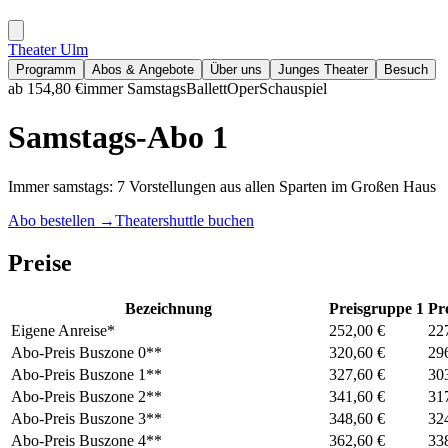
Theater Ulm
Programm
Abos & Angebote
Über uns
Junges Theater
Besuch
ab 154,80 €
immer Samstags
Ballett
Oper
Schauspiel
Samstags-Abo 1
Immer samstags: 7 Vorstellungen aus allen Sparten im Großen Haus
Abo bestellen
→
Theatershuttle buchen
Preise
Bezeichnung
Preisgruppe 1
Pr
Eigene Anreise*
252,00 €
22
Abo-Preis Buszone 0**
320,60 €
29
Abo-Preis Buszone 1**
327,60 €
30
Abo-Preis Buszone 2**
341,60 €
31
Abo-Preis Buszone 3**
348,60 €
32
Abo-Preis Buszone 4**
362,60 €
33