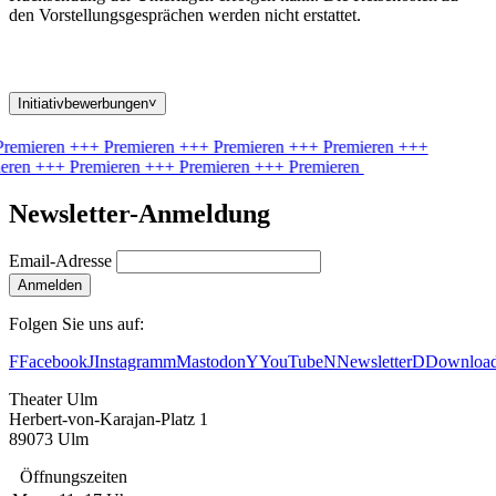
den Vorstellungsgesprächen werden nicht erstattet.
Initiativbewerbungen
˅
remieren
+++ Premieren
+++ Premieren
+++ Premieren
+++
eren
+++ Premieren
+++ Premieren
+++ Premieren
Newsletter-Anmeldung
Email-Adresse
Anmelden
Folgen Sie uns auf:
F
Facebook
J
Instagram
m
Mastodon
Y
YouTube
N
Newsletter
D
Downloa
Theater Ulm
Herbert-von-Karajan-Platz 1
89073 Ulm
Öffnungszeiten