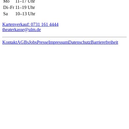
Mo
11–17 Uhr
Di–Fr
11–19 Uhr
Sa
10–13 Uhr
Kartenverkauf: 0731 161 4444
theaterkasse@ulm.de
Kontakt
AGBs
Jobs
Presse
Impressum
Datenschutz
Barrierefreiheit