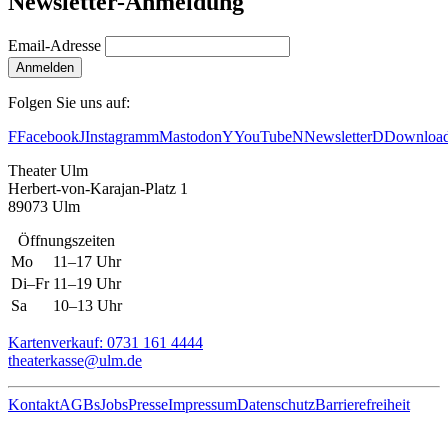
Newsletter-Anmeldung
Email-Adresse
Anmelden
Folgen Sie uns auf:
F
Facebook
J
Instagram
m
Mastodon
Y
YouTube
N
Newsletter
D
Downloa
Theater Ulm
Herbert-von-Karajan-Platz 1
89073 Ulm
Öffnungszeiten
Mo
11–17 Uhr
Di–Fr
11–19 Uhr
Sa
10–13 Uhr
Kartenverkauf: 0731 161 4444
theaterkasse@ulm.de
Kontakt
AGBs
Jobs
Presse
Impressum
Datenschutz
Barrierefreiheit