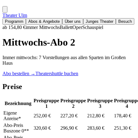
Theater Ulm
Programm
Abos & Angebote
Über uns
Junges Theater
Besuch
ab 154,80 €
immer Mittwochs
Ballett
Oper
Schauspiel
Mittwochs-Abo 2
Immer mittwochs: 7 Vorstellungen aus allen Sparten im Großen
Haus
Abo bestellen
→
Theatershuttle buchen
Preise
Preisgruppe
Preisgruppe
Preisgruppe
Preisgrupp
Bezeichnung
1
2
3
4
Eigene
252,00 €
227,20 €
212,80 €
178,40 €
Anreise*
Abo-Preis
320,60 €
296,90 €
283,60 €
251,30 €
Buszone 0**
Abo-Preis