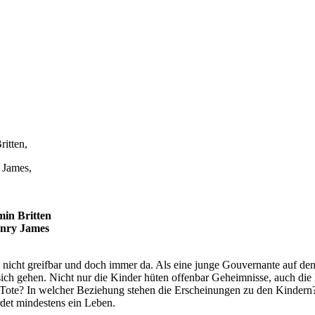
itten,
 James,
in Britten
enry James
nd nicht greifbar und doch immer da. Als eine junge Gouvernante auf d
sich gehen. Nicht nur die Kinder hüten offenbar Geheimnisse, auch die
te? In welcher Beziehung stehen die Erscheinungen zu den Kindern? W
det mindestens ein Leben.