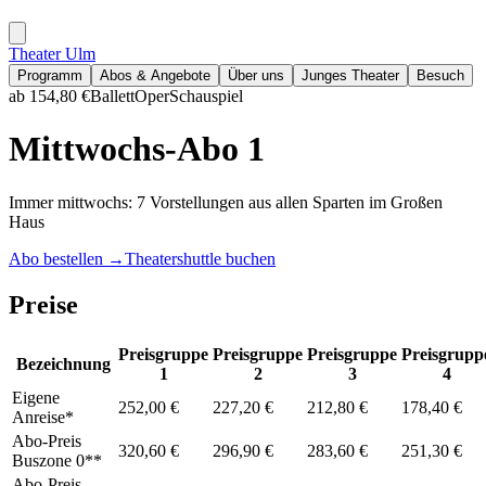
Theater Ulm
Programm
Abos & Angebote
Über uns
Junges Theater
Besuch
ab 154,80 €
Ballett
Oper
Schauspiel
Mittwochs-Abo 1
Immer mittwochs: 7 Vorstellungen aus allen Sparten im Großen
Haus
Abo bestellen
→
Theatershuttle buchen
Preise
Preisgruppe
Preisgruppe
Preisgruppe
Preisgrupp
Bezeichnung
1
2
3
4
Eigene
252,00 €
227,20 €
212,80 €
178,40 €
Anreise*
Abo-Preis
320,60 €
296,90 €
283,60 €
251,30 €
Buszone 0**
Abo-Preis