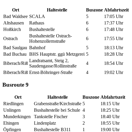
Ort
Haltestelle
Buszone
Abfahrtszeit
Bad Waldsee
SCALA
5
17:05 Uhr
Altshausen
Rathaus
6
17:37 Uhr
Hoßkirch
Bushaltestelle
6
17:48 Uhr
Bushaltestelle Ostrach-
Ostrach
6
17:55 Uhr
Hohenzollernstraße
Bad Saulgau
Bahnhof
5
18:13 Uhr
Bad Buchau
BHS Hauptstr. ggü Metzgerei
5
18:28 Uhr
Landratsamt, Steig 2,
Biberach/Riß
4
18:54 Uhr
Saudengasse/Rollinstraße
Biberach/Riß
Ernst-Böhringer-Straße
4
19:02 Uhr
Busroute 9
Ort
Haltestelle
Buszone
Abfahrtszeit
Riedlingen
Grabenstraße/Kirchstraße
5
18:15 Uhr
Unlingen
Bushaltestelle bei Schule
4
18:25 Uhr
Munderkingen
Tankstelle Fischer
3
18:40 Uhr
Ehingen
Lindenplatz
2
18:55 Uhr
Öpfingen
Bushaltestelle B311
1
19:00 Uhr