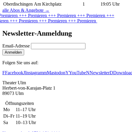
Oberdischingen
Am Kirchplatz
1
19:05 Uhr
alle Abos & Angebote
→
Premieren
+++ Premieren
+++ Premieren
+++ Premieren
+++
eren
+++ Premieren
+++ Premieren
+++ Premieren
Newsletter-Anmeldung
Email-Adresse
Anmelden
Folgen Sie uns auf:
F
Facebook
J
Instagram
m
Mastodon
Y
YouTube
N
Newsletter
D
Downloa
Theater Ulm
Herbert-von-Karajan-Platz 1
89073 Ulm
Öffnungszeiten
Mo
11–17 Uhr
Di–Fr
11–19 Uhr
Sa
10–13 Uhr