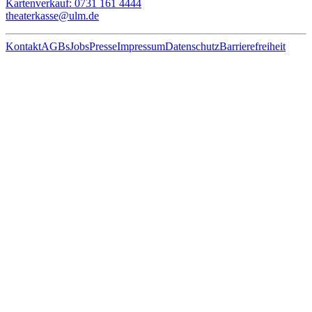
Kartenverkauf: 0731 161 4444
theaterkasse@ulm.de
Kontakt
AGBs
Jobs
Presse
Impressum
Datenschutz
Barrierefreiheit