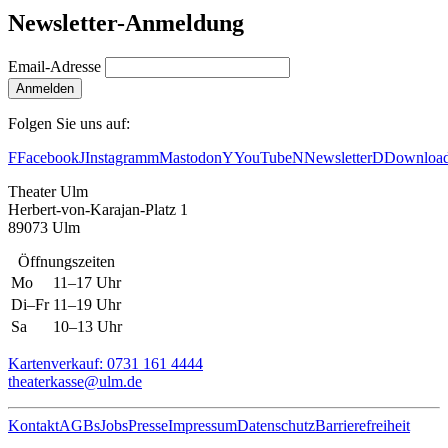
Newsletter-Anmeldung
Email-Adresse
Anmelden
Folgen Sie uns auf:
F
Facebook
J
Instagram
m
Mastodon
Y
YouTube
N
Newsletter
D
Downloa
Theater Ulm
Herbert-von-Karajan-Platz 1
89073 Ulm
Öffnungszeiten
Mo
11–17 Uhr
Di–Fr
11–19 Uhr
Sa
10–13 Uhr
Kartenverkauf: 0731 161 4444
theaterkasse@ulm.de
Kontakt
AGBs
Jobs
Presse
Impressum
Datenschutz
Barrierefreiheit