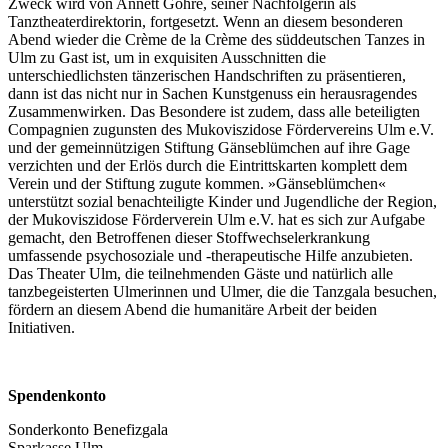
Zweck wird von Annett Göhre, seiner Nachfolgerin als
Tanztheaterdirektorin, fortgesetzt. Wenn an diesem besonderen
Abend wieder die Crème de la Crème des süddeutschen Tanzes in
Ulm zu Gast ist, um in exquisiten Ausschnitten die
unterschiedlichsten tänzerischen Handschriften zu präsentieren,
dann ist das nicht nur in Sachen Kunstgenuss ein herausragendes
Zusammenwirken. Das Besondere ist zudem, dass alle beteiligten
Compagnien zugunsten des Mukoviszidose Fördervereins Ulm e.V.
und der gemeinnützigen Stiftung Gänseblümchen auf ihre Gage
verzichten und der Erlös durch die Eintrittskarten komplett dem
Verein und der Stiftung zugute kommen. »Gänseblümchen«
unterstützt sozial benachteiligte Kinder und Jugendliche der Region,
der Mukoviszidose Förderverein Ulm e.V. hat es sich zur Aufgabe
gemacht, den Betroffenen dieser Stoffwechselerkrankung
umfassende psychosoziale und -therapeutische Hilfe anzubieten.
Das Theater Ulm, die teilnehmenden Gäste und natürlich alle
tanzbegeisterten Ulmerinnen und Ulmer, die die Tanzgala besuchen,
fördern an diesem Abend die humanitäre Arbeit der beiden
Initiativen.
Spendenkonto
Sonderkonto Benefizgala
Sparkasse Ulm