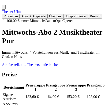
Theater Ulm
Programm
Abos & Angebote
Über uns
Junges Theater
Besuch
ab 108,00 €
immer Mittwochs
Ballett
Oper
Operette
Mittwochs-Abo 2 Musiktheater
Pur
Immer mittwochs: 4 Vorstellungen aus Musik- und Tanztheater im
Großen Haus
Abo bestellen
→
Theatershuttle buchen
Preise
Preisgruppe
Preisgruppe
Preisgruppe
Preisgrupp
Bezeichnung
1
2
3
4
Eigene
183,60 €
164,00 €
153,20 €
128,00 €
Anreise*
Abo-Preis