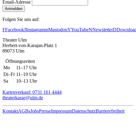
Email-Adresse
Anmelden
Folgen Sie uns auf:
F
Facebook
J
Instagram
m
Mastodon
Y
YouTube
N
Newsletter
D
Downloa
Theater Ulm
Herbert-von-Karajan-Platz 1
89073 Ulm
Öffnungszeiten
Mo
11–17 Uhr
Di–Fr
11–19 Uhr
Sa
10–13 Uhr
Kartenverkauf: 0731 161 4444
theaterkasse@ulm.de
Kontakt
AGBs
Jobs
Presse
Impressum
Datenschutz
Barrierefreiheit