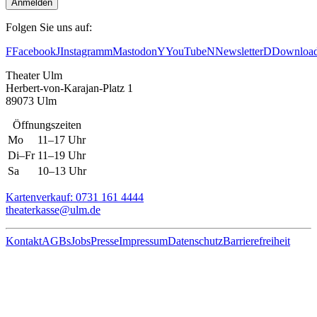
Anmelden
Folgen Sie uns auf:
F
Facebook
J
Instagram
m
Mastodon
Y
YouTube
N
Newsletter
D
Downloa
Theater Ulm
Herbert-von-Karajan-Platz 1
89073 Ulm
Öffnungszeiten
Mo
11–17 Uhr
Di–Fr
11–19 Uhr
Sa
10–13 Uhr
Kartenverkauf: 0731 161 4444
theaterkasse@ulm.de
Kontakt
AGBs
Jobs
Presse
Impressum
Datenschutz
Barrierefreiheit