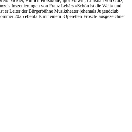
to Nickler, Hinrich Horstkotte, Igor Folwill, Christian von Götz,
ünzels Inszenierungen von Franz Lehárs »Schön ist die Welt« und
st er Leiter der Bürgerbühne Musiktheater (ehemals Jugendclub
 Sommer 2025 ebenfalls mit einem ›Operetten-Frosch‹ ausgezeichnet