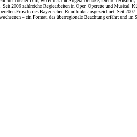
r am Theater Ulm, wo er u.a. mit Angela Denoke, Dietrich Hilsdorf, Re
 Seit 2006 zahlreiche Regiearbeiten in Oper, Operette und Musical. K
retten-Frosch‹ des Bayerischen Rundfunks ausgezeichnet. Seit 2007 i
 Erwachsenen – ein Format, das überregionale Beachtung erfährt und im