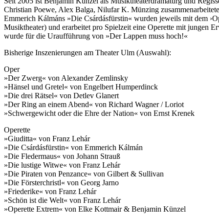
Seit 2005 ist Benjamin Künzel als Musiktheaterdramaturg und Regisseu
Christian Poewe, Alex Balga, Nilufar K. Münzing zusammenarbeitete.
Emmerich Kálmáns »Die Csárdásfürstin« wurden jeweils mit dem ›Ope
Musiktheater) und erarbeitet pro Spielzeit eine Operette mit jungen
wurde für die Uraufführung von »Der Lappen muss hoch!«
Bisherige Inszenierungen am Theater Ulm (Auswahl):
Oper
»Der Zwerg« von Alexander Zemlinsky
»Hänsel und Gretel« von Engelbert Humperdinck
»Die drei Rätsel« von Detlev Glanert
»Der Ring an einem Abend« von Richard Wagner / Loriot
»Schwergewicht oder die Ehre der Nation« von Ernst Krenek
Operette
»Giuditta« von Franz Lehár
»Die Csárdásfürstin« von Emmerich Kálmán
»Die Fledermaus« von Johann Strauß
»Die lustige Witwe« von Franz Lehár
»Die Piraten von Penzance« von Gilbert & Sullivan
»Die Försterchristl« von Georg Jarno
»Friederike« von Franz Lehár
»Schön ist die Welt« von Franz Lehár
»Operette Extrem« von Elke Kottmair & Benjamin Künzel