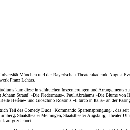
niversität München und der Bayerischen Theaterakademie August Ever
werk Franz Lehárs.
 Studiums kam diese in zahlreichen Inszenierungen und Arrangements 
. in Johann Strauß' »Die Fledermaus«, Paul Abrahams »Die Blume von 
elle Hélène« und Gioachino Rossinis »Il turco in Italia« an der Pasing
Dietrich Teil des Comedy Duos »Kommando Spartensprengung«, das seit
rnberg, Staatstheater Meiningen, Staatstheater Augsburg, Theater Ulm
k aufgezeichnet.