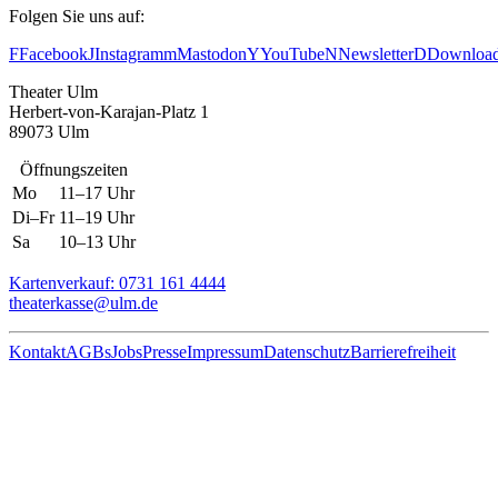
Folgen Sie uns auf:
F
Facebook
J
Instagram
m
Mastodon
Y
YouTube
N
Newsletter
D
Downloa
Theater Ulm
Herbert-von-Karajan-Platz 1
89073 Ulm
Öffnungszeiten
Mo
11–17 Uhr
Di–Fr
11–19 Uhr
Sa
10–13 Uhr
Kartenverkauf: 0731 161 4444
theaterkasse@ulm.de
Kontakt
AGBs
Jobs
Presse
Impressum
Datenschutz
Barrierefreiheit