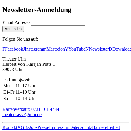
Newsletter-Anmeldung
Email-Adresse
Anmelden
Folgen Sie uns auf:
F
Facebook
J
Instagram
m
Mastodon
Y
YouTube
N
Newsletter
D
Downloa
Theater Ulm
Herbert-von-Karajan-Platz 1
89073 Ulm
Öffnungszeiten
Mo
11–17 Uhr
Di–Fr
11–19 Uhr
Sa
10–13 Uhr
Kartenverkauf: 0731 161 4444
theaterkasse@ulm.de
Kontakt
AGBs
Jobs
Presse
Impressum
Datenschutz
Barrierefreiheit