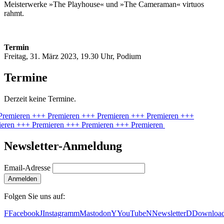
Meisterwerke »The Playhouse« und »The Cameraman« virtuos
rahmt.
Termin
Freitag, 31. März 2023, 19.30 Uhr, Podium
Termine
Derzeit keine Termine.
Premieren
+++ Premieren
+++ Premieren
+++ Premieren
+++
ieren
+++ Premieren
+++ Premieren
+++ Premieren
Newsletter-Anmeldung
Email-Adresse
Anmelden
Folgen Sie uns auf:
F
Facebook
J
Instagram
m
Mastodon
Y
YouTube
N
Newsletter
D
Downloa