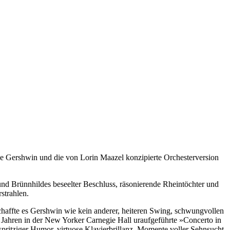
 Gershwin und die von Lorin Maazel konzipierte Orchesterversion
d Brünnhildes beseelter Beschluss, räsonierende Rheintöchter und
strahlen.
haffte es Gershwin wie kein anderer, heiteren Swing, schwungvollen
0 Jahren in der New Yorker Carnegie Hall uraufgeführte »Concerto in
spritziger Humor, virtuose Klavierbrillanz, Momente voller Sehnsucht