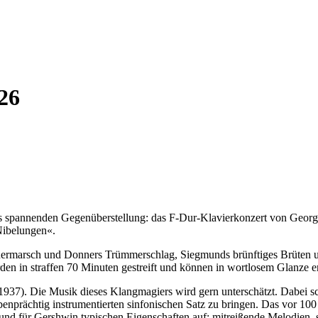
26
 spannenden Gegenüberstellung: das F-Dur-Klavierkonzert von George
Nibelungen«.
ermarsch und Donners Trümmerschlag, Siegmunds brünftiges Brüten un
n in straffen 70 Minuten gestreift und können in wortlosem Glanze er
37). Die Musik dieses Klangmagiers wird gern unterschätzt. Dabei sc
benprächtig instrumentierten sinfonischen Satz zu bringen. Das vor 10
 und für Gershwin typischen Eigenschaften auf: mitreißende Melodien, 