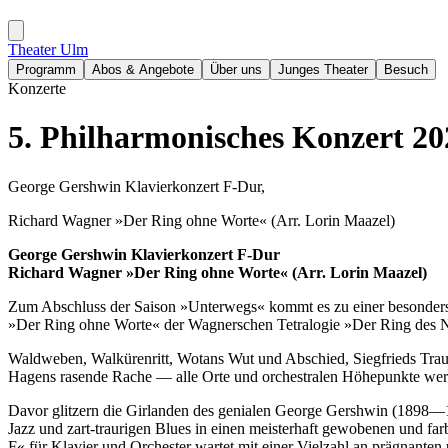
Theater Ulm
Programm
Abos & Angebote
Über uns
Junges Theater
Besuch
Konzerte
5. Philharmonisches Konzert 20
George Gershwin Klavierkonzert F-Dur,
Richard Wagner »Der Ring ohne Worte« (Arr. Lorin Maazel)
George Gershwin Klavierkonzert F-Dur
Richard Wagner »Der Ring ohne Worte« (Arr. Lorin Maazel)
Zum Abschluss der Saison »Unterwegs« kommt es zu einer besonders
»Der Ring ohne Worte« der Wagnerschen Tetralogie »Der Ring des 
Waldweben, Walkürenritt, Wotans Wut und Abschied, Siegfrieds Trau
Hagens rasende Rache — alle Orte und orchestralen Höhepunkte werde
Davor glitzern die Girlanden des genialen George Gershwin (1898—19
Jazz und zart-traurigen Blues in einen meisterhaft gewobenen und far
F« für Klavier und Orchester wartet mit einer Vielzahl an prägnanten