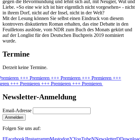
gegen die Bevormundung und lehnt sich auf, mit Neugier, Wut und
Liebe. »So eine wie ich ist hier eigentlich nicht vorgesehen« - nicht
in ihrem Dorf, nicht auf der Insel, nicht in der Welt?
Mit der Lesung können Sie selbst einen Eindruck von diesem
kontrovers diskutierten Roman erhalten, das eine Debatte in den
Feuilletons auslöste, vom NDR zum Buch des Monats gekürt und
auf der Longlist für den Deutschen Buchpreis 2019 nominiert
wurde.
Termine
Derzeit keine Termine.
Premieren
+++ Premieren
+++ Premieren
+++ Premieren
+++
ieren
+++ Premieren
+++ Premieren
+++ Premieren
Newsletter-Anmeldung
Email-Adresse
Anmelden
Folgen Sie uns auf:
F
Facebook
J
Instagram
m
Mastodon
Y
YouTube
N
Newsletter
D
Downloa