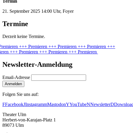
Termin
21. September 2025 14:00 Uhr, Foyer
Termine
Derzeit keine Termine.
Premieren
+++ Premieren
+++ Premieren
+++ Premieren
+++
ieren
+++ Premieren
+++ Premieren
+++ Premieren
Newsletter-Anmeldung
Email-Adresse
Anmelden
Folgen Sie uns auf:
F
Facebook
J
Instagram
m
Mastodon
Y
YouTube
N
Newsletter
D
Downloa
Theater Ulm
Herbert-von-Karajan-Platz 1
89073 Ulm