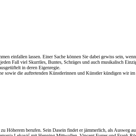
mmen einfallen lassen. Einer Sache können Sie dabei gewiss sein, we
jeden Fall viel Skurriles, Buntes, Schräges und auch musikalisch Einzi
usgetüftelt in deren Eigenregie.
he sowie die auftretenden Künstlerinnen und Künstler kündigen wir i
ich zu Höherem berufen. Sein Dasein findet er jämmerlich, als Ausweg 
manja Leković mit Henning Mittwollen, Vincent Furrer und Frank Röde