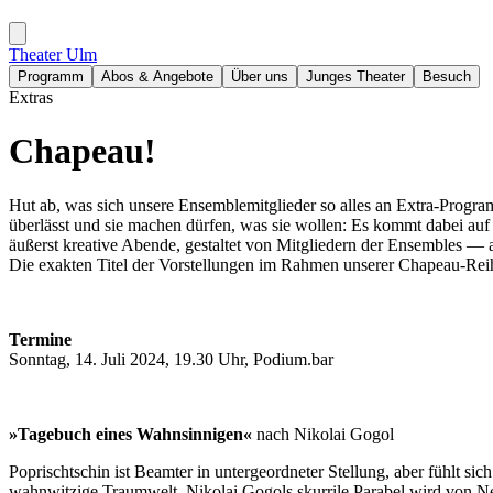
Theater Ulm
Programm
Abos & Angebote
Über uns
Junges Theater
Besuch
Extras
Chapeau!
Hut ab, was sich unsere Ensemblemitglieder so alles
an Extra-Progra
überlässt und sie machen dürfen, was sie wollen: Es kommt dabei auf 
äußerst kreative Abende, gestaltet von Mitgliedern der Ensembles — a
Die exakten Titel der Vorstellungen im Rahmen unserer Chapeau-Rei
Termine
Sonntag, 14. Juli 2024, 19.30 Uhr, Podium.bar
»Tagebuch eines Wahnsinnigen«
nach Nikolai Gogol
Poprischtschin ist Beamter in untergeordneter Stellung, aber fühlt s
wahnwitzige Traumwelt. Nikolai Gogols skurrile Parabel wird von Ne